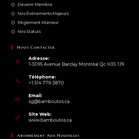
Devenir Membre
Nos Évènements Majeurs
Règlement Interieur
Nos Statuts
Nous Contacter
Adresse:
1-3095 Avenue Barclay Montréal Qc H3S 1J9
Téléphone:
+1 514 779-3870
S’ouvre
Email:
dans
S’ouvre
sg@bamboutos.ca
votre
dans
application
votre
Site Web:
application
www.bamboutos.ca
Abonnement Aux Nouvelles