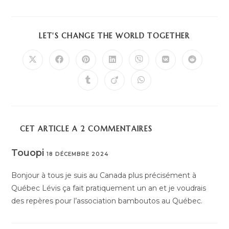
PARTAGE
LET'S CHANGE THE WORLD TOGETHER
CE
CONTENU
Ouvrir
Ouvrir
Ouvrir
Ouvrir
Ouvrir
Ouvrir
Ouvrir
dans
dans
dans
dans
dans
dans
dans
une
une
une
une
une
une
une
Ouvrir
Ouvrir
Ouvrir
autre
autre
autre
autre
autre
autre
autre
dans
dans
dans
fenêtre
fenêtre
fenêtre
fenêtre
fenêtre
fenêtre
fenêtre
une
une
une
autre
autre
autre
fenêtre
fenêtre
fenêtre
CET ARTICLE A 2 COMMENTAIRES
Touopi
18 DÉCEMBRE 2024
RÉPONDRE
Bonjour à tous je suis au Canada plus précisément à
Québec Lévis ça fait pratiquement un an et je voudrais
des repères pour l’association bamboutos au Québec.