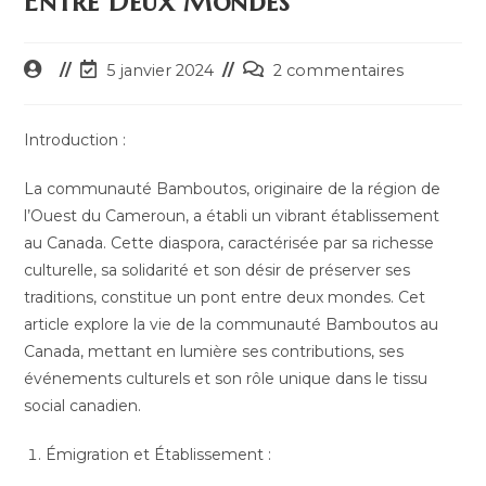
Entre Deux Mondes
Auteur/autrice
Dernière
Commentaires
5 janvier 2024
2 commentaires
de
modification
de
la
de
la
publication :
la
publication :
Introduction :
publication :
La communauté Bamboutos, originaire de la région de
l’Ouest du Cameroun, a établi un vibrant établissement
au Canada. Cette diaspora, caractérisée par sa richesse
culturelle, sa solidarité et son désir de préserver ses
traditions, constitue un pont entre deux mondes. Cet
article explore la vie de la communauté Bamboutos au
Canada, mettant en lumière ses contributions, ses
événements culturels et son rôle unique dans le tissu
social canadien.
Émigration et Établissement :