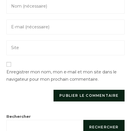
Enter
your
name
Enter
or
your
username
email
to
Saisir
address
comment
l’URL
to
de
comment
votre
Enregistrer mon nom, mon e-mail et mon site dans le
site
navigateur pour mon prochain commentaire.
(facultatif)
Rechercher
RECHERCHER