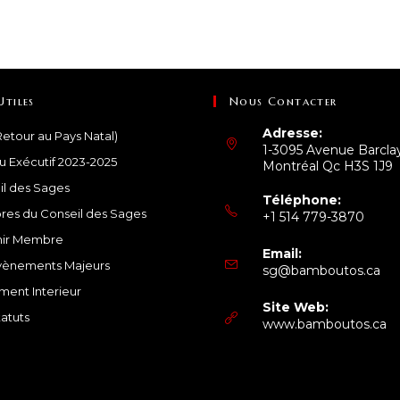
Utiles
Nous Contacter
Adresse:
etour au Pays Natal)
1-3095 Avenue Barcla
u Exécutif 2023-2025
Montréal Qc H3S 1J9
il des Sages
Téléphone:
es du Conseil des Sages
+1 514 779-3870
ir Membre
Email:
vènements Majeurs
sg@bamboutos.ca
ment Interieur
Site Web:
atuts
www.bamboutos.ca