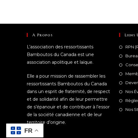
A Propos
Liens 
L’association des ressortissants
RPN (R
Bamboutos du Canada est une
Burea
association apolitique et laïque.
Conse
Membr
Elle a pour mission de rassembler les
Deven
ressortissants Bamboutos du Canada
dans un esprit de fraternité, de respect
Nos É
et de solidarité afin de leur permettre
Règle
de s’épanouir et de contribuer à l’essor
Nos St
de la société canadienne et de leur
territoire d’origine.
FR