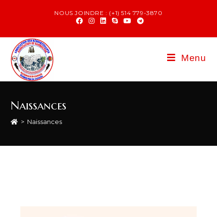
NOUS JOINDRE : (+1) 514 779-3870
Menu
Naissances
>
Naissances