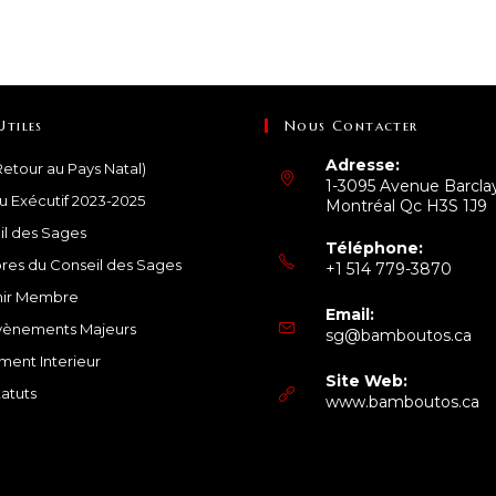
Utiles
Nous Contacter
Adresse:
etour au Pays Natal)
1-3095 Avenue Barcla
u Exécutif 2023-2025
Montréal Qc H3S 1J9
il des Sages
Téléphone:
es du Conseil des Sages
+1 514 779-3870
S’ouvre
ir Membre
Email:
dans
vènements Majeurs
S’o
sg@bamboutos.ca
votre
da
ment Interieur
application
vot
Site Web:
atuts
app
www.bamboutos.ca