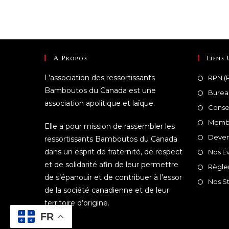
A Propos
Liens 
L’association des ressortissants
RPN (R
Bamboutos du Canada est une
Burea
association apolitique et laïque.
Conse
Membr
Elle a pour mission de rassembler les
Deven
ressortissants Bamboutos du Canada
dans un esprit de fraternité, de respect
Nos É
et de solidarité afin de leur permettre
Règle
de s’épanouir et de contribuer à l’essor
Nos St
de la société canadienne et de leur
territoire d’origine.
FR