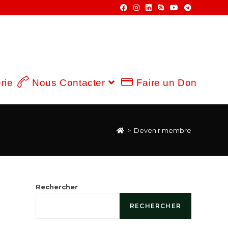
rie
Nous Contacter
Faire un Don
>
Devenir membre
Rechercher
RECHERCHER