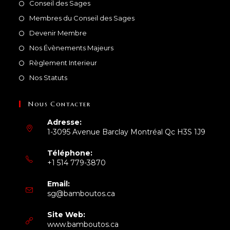
Conseil des Sages
Membres du Conseil des Sages
Devenir Membre
Nos Évènements Majeurs
Règlement Interieur
Nos Statuts
Nous Contacter
Adresse:
1-3095 Avenue Barclay Montréal Qc H3S 1J9
Téléphone:
+1 514 779-3870
Email:
sg@bamboutos.ca
Site Web:
www.bamboutos.ca