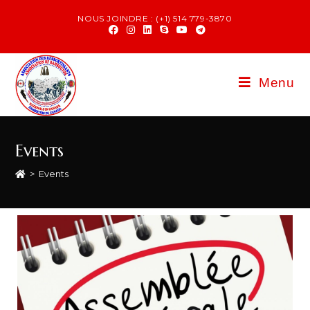
NOUS JOINDRE : (+1) 514 779-3870
Menu
Events
>
Events