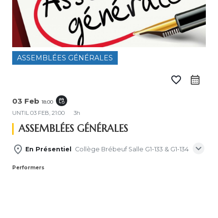
ASSEMBLÉES GÉNÉRALES
favorite_border
calendar_month
03 Feb
event_repeat
18:00
UNTIL
03 FEB, 21:00
3h
ASSEMBLÉES GÉNÉRALES
expand_more
place
En Présentiel
Collège Brébeuf Salle G1-133 & G1-134
Performers