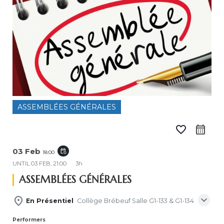
ASSEMBLÉES GÉNÉRALES
favorite_border
calendar_month
03 Feb
event_repeat
18:00
UNTIL
03 FEB, 21:00
3h
ASSEMBLÉES GÉNÉRALES
expand_more
place
En Présentiel
Collège Brébeuf Salle G1-133 & G1-134
Performers