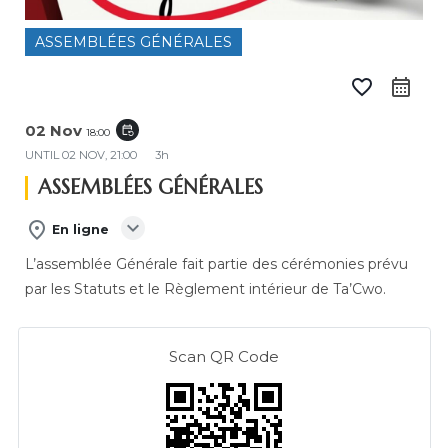
ASSEMBLÉES GÉNÉRALES
favorite_border
calendar_month
02 Nov
event_repeat
18:00
UNTIL
02 NOV, 21:00
3h
ASSEMBLÉES GÉNÉRALES
expand_more
place
En ligne
L’assemblée Générale fait partie des cérémonies prévu
par les Statuts et le Règlement intérieur de Ta’Cwo.
Scan QR Code