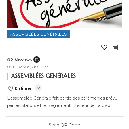
ASSEMBLÉES GÉNÉRALES
favorite_border
calendar_month
02 Nov
event_repeat
18:00
UNTIL
02 NOV, 21:00
3h
ASSEMBLÉES GÉNÉRALES
expand_more
place
En ligne
L’assemblée Générale fait partie des cérémonies prévu
par les Statuts et le Règlement intérieur de Ta’Cwo.
Scan QR Code