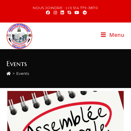
NOUS JOINDRE : (+1) 514 779-3870
Menu
Events
>
Events