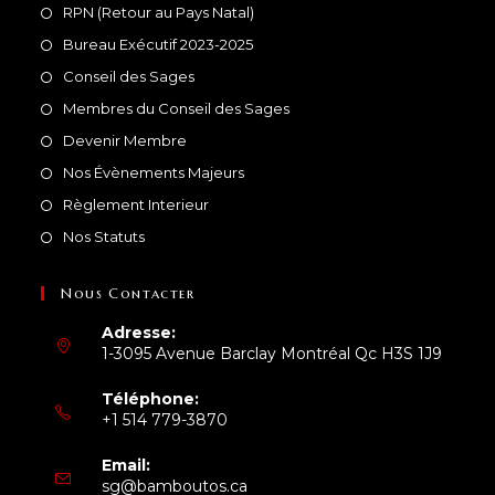
RPN (Retour au Pays Natal)
Bureau Exécutif 2023-2025
Conseil des Sages
Membres du Conseil des Sages
Devenir Membre
Nos Évènements Majeurs
Règlement Interieur
Nos Statuts
Nous Contacter
Adresse:
1-3095 Avenue Barclay Montréal Qc H3S 1J9
Téléphone:
+1 514 779-3870
S’ouvre
Email:
dans
S’ouvre
sg@bamboutos.ca