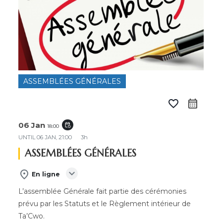
ASSEMBLÉES GÉNÉRALES
favorite_border
calendar_month
06 Jan
event_repeat
18:00
UNTIL
06 JAN, 21:00
3h
ASSEMBLÉES GÉNÉRALES
expand_more
place
En ligne
L’assemblée Générale fait partie des cérémonies
prévu par les Statuts et le Règlement intérieur de
Ta’Cwo.