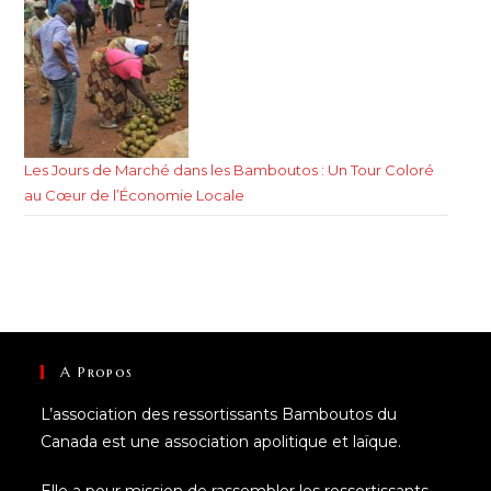
Les Jours de Marché dans les Bamboutos : Un Tour Coloré
au Cœur de l’Économie Locale
A Propos
L’association des ressortissants Bamboutos du
Canada est une association apolitique et laïque.
Elle a pour mission de rassembler les ressortissants