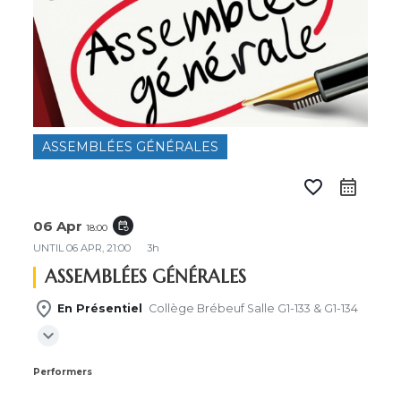
ASSEMBLÉES GÉNÉRALES
favorite_border
calendar_month
06 Apr
event_repeat
18:00
UNTIL
06 APR, 21:00
3h
ASSEMBLÉES GÉNÉRALES
place
En Présentiel
Collège Brébeuf Salle G1-133 & G1-134
expand_more
Performers