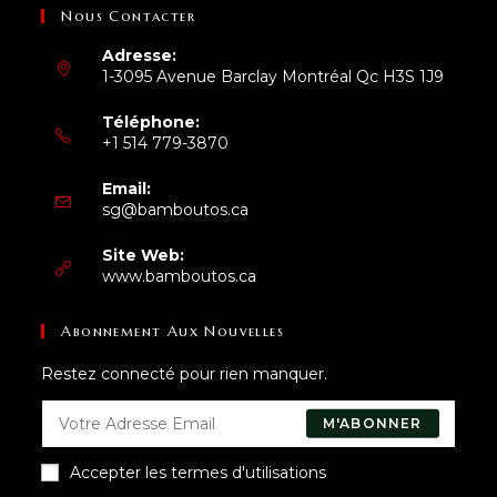
Nous Contacter
Adresse:
1-3095 Avenue Barclay Montréal Qc H3S 1J9
Téléphone:
+1 514 779-3870
S’ouvre
Email:
dans
S’ouvre
sg@bamboutos.ca
votre
dans
application
votre
Site Web:
application
www.bamboutos.ca
Abonnement Aux Nouvelles
Restez connecté pour rien manquer.
M'ABONNER
Accepter les termes d'utilisations