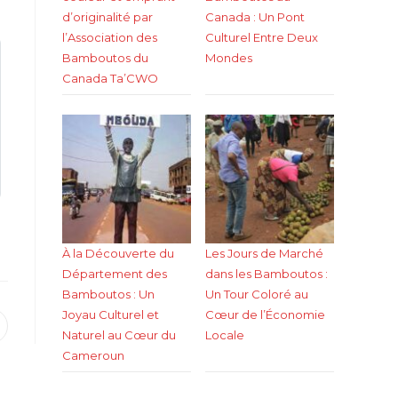
d’originalité par
Canada : Un Pont
l’Association des
Culturel Entre Deux
Bamboutos du
Mondes
Canada Ta’CWO
À la Découverte du
Les Jours de Marché
Département des
dans les Bamboutos :
Bamboutos : Un
Un Tour Coloré au
Joyau Culturel et
Cœur de l’Économie
uvrir
Naturel au Cœur du
Locale
ans
ne
Cameroun
utre
enêtre