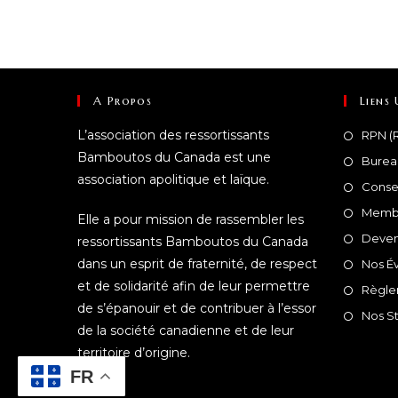
A Propos
Liens 
L’association des ressortissants
RPN (R
Bamboutos du Canada est une
Burea
association apolitique et laïque.
Conse
Membr
Elle a pour mission de rassembler les
Deven
ressortissants Bamboutos du Canada
dans un esprit de fraternité, de respect
Nos É
et de solidarité afin de leur permettre
Règle
de s’épanouir et de contribuer à l’essor
Nos St
de la société canadienne et de leur
territoire d’origine.
FR