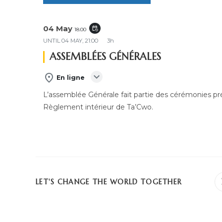
04 May
event_repeat
18:00
UNTIL
04 MAY, 21:00
3h
ASSEMBLÉES GÉNÉRALES
expand_more
place
En ligne
L’assemblée Générale fait partie des cérémonies pré
Règlement intérieur de Ta’Cwo.
PARTAGER
LET'S CHANGE THE WORLD TOGETHER
CE
CONTENU